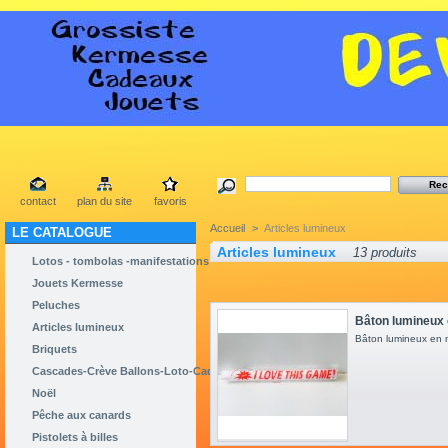
contact
plan du site
favoris
Accueil
>
Articles lumineux
LE CATALOGUE
Articles lumineux
13 produits
Lotos - tombolas -manifestations
Jouets Kermesse
Peluches
Bâton lumineux
Articles lumineux
Bâton lumineux en
Briquets
Cascades-Crève Ballons-Loto-Cadeaux
Noël
Pêche aux canards
Pistolets à billes