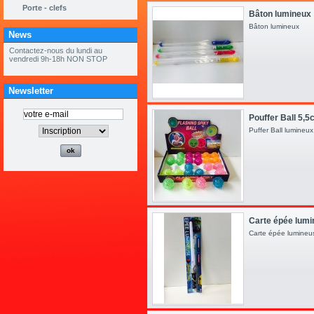
Porte - clefs
Bâton lumineux
Bâton lumineux
News
« ouvert tous les samedis de mai et
juin 9h à 12h »
Newsletter
Pouffer Ball 5,
Puffer Ball lumineu
Carte épée lum
Carte épée lumine