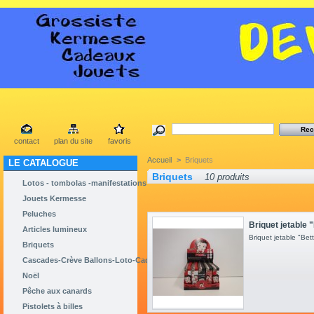
contact
plan du site
favoris
Accueil
>
Briquets
LE CATALOGUE
Briquets
10 produits
Lotos - tombolas -manifestations
Jouets Kermesse
Peluches
Briquet jetable 
Articles lumineux
Briquet jetable "Be
Briquets
Cascades-Crève Ballons-Loto-Cadeaux
Noël
Pêche aux canards
Pistolets à billes