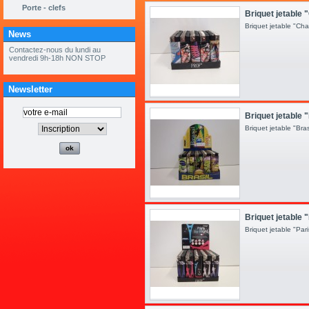
Porte - clefs
Briquet jetable
Briquet jetable "Ch
News
« ouvert tous les samedis de mai et
juin 9h à 12h »
Newsletter
Briquet jetable 
Briquet jetable "Br
Briquet jetable 
Briquet jetable "Pa