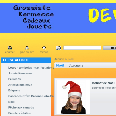
contact
plan du site
favoris
Accueil
>
Noël
LE CATALOGUE
Noël
3 produits
Lotos - tombolas -manifestations
Jouets Kermesse
Peluches
Bonnet de Noël
Articles lumineux
Bonnet de Noël en 
Briquets
Cascades-Crève Ballons-Loto-Cadeaux
Noël
Pêche aux canards
Pistolets à billes