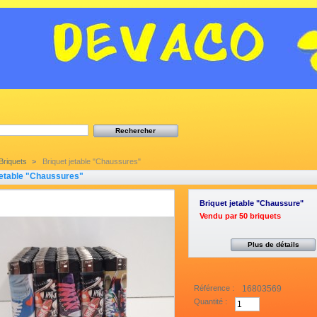
Briquets
>
Briquet jetable "Chaussures"
jetable "Chaussures"
Briquet jetable "Chaussure"
Vendu par 50 briquets
Plus de détails
Référence :
16803569
Quantité :