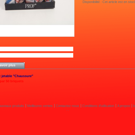
Disponibilité :
Cet article est en stoc
avoir plus
t jetable "Chaussure"
par 50 briquets
uveaux produits
Meilleures ventes
Contactez-nous
Conditions d'utilisation
A propos
. .