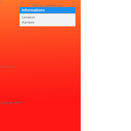
k
Offert par
aideaunet.com
Informations
Livraison
A propos
by
Design-Site
™