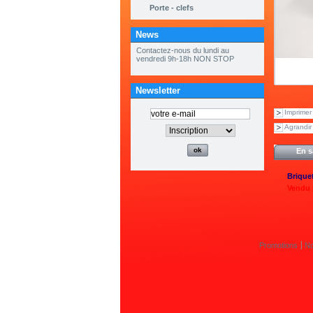
Porte - clefs
News
Contactez-nous du lundi au
vendredi 9h-18h NON STOP
Newsletter
Imprimer
Agrandir
En s
Brique
Vendu 
Promotions
No