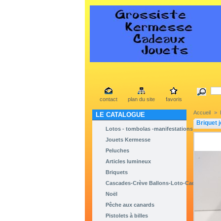
contact
plan du site
favoris
Accueil
>
LE CATALOGUE
Briquet 
Lotos - tombolas -manifestations
Jouets Kermesse
Peluches
Articles lumineux
Briquets
Cascades-Crève Ballons-Loto-Cadeaux
Noël
Pêche aux canards
Pistolets à billes